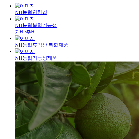
NH농협
친환경
NH농협
복합기능성
기비/추비
NH농협
휴믹산 복합제품
NH농협
기능성제품