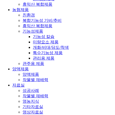
휴믹산 복합제품
농협제품
친환경
복합기능성 기비/추비
휴믹산 복합제품
기능성제품
기능성 칼슘
미량요소 제품
개화/비대/당도/착색
특수기능성 제품
관리용 제품
관주용 제품
양액제품
양액제품
작물별 재배력
자료실
성공사례
작물별 재배력
영농지식
기타자료실
영상자료실